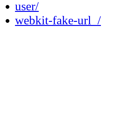
user/
webkit-fake-url_/